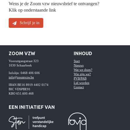
Wens je de Zoom vzw nieuwsbrief te ontvangen?
Klik op onderstaande link
Schrijf je in
ZOOM VZW
INHOUD
Vooruitgangstraat 323
Start
1030 Schaarbeek
Nieuws
Wat we doen?
Infolijn: 0468 406 606
Wie zijn we?
info@zoomvzw.be
PVB/PAB
Lid worden
IBAN BE16 8919 4402 0174
Contact
BIC VDSPBE91
KBO 651.600.468
EEN INITIATIEF VAN