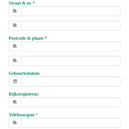
Straat & nr *
Postcode & plaats *
Geboortedatum
Rijksregisternr.
Telefoon/gsm
*