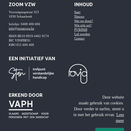
ZOOM VZW
INHOUD
Vooruitgangstraat 323
Start
1030 Schaarbeek
Nieuws
Wat we doen?
Infolijn: 0468 406 606
Wie zijn we?
info@zoomvzw.be
PVB/PAB
Lid worden
IBAN BE16 8919 4402 0174
Contact
BIC VDSPBE91
KBO 651.600.468
EEN INITIATIEF VAN
ERKEND DOOR
Deze website
maakt gebruik van cookies.
Door verder te surfen, stemt u
in met het gebruik ervan.
Lees
meer