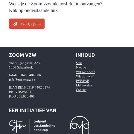
Wens je de Zoom vzw nieuwsbrief te ontvangen?
Klik op onderstaande link
Schrijf je in
ZOOM VZW
INHOUD
Vooruitgangstraat 323
Start
1030 Schaarbeek
Nieuws
Wat we doen?
Infolijn: 0468 406 606
Wie zijn we?
info@zoomvzw.be
PVB/PAB
Lid worden
IBAN BE16 8919 4402 0174
Contact
BIC VDSPBE91
KBO 651.600.468
EEN INITIATIEF VAN