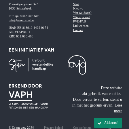
Vooruitgangstraat 323
Start
1030 Schaarbeek
Nieuws
Wat we doen?
Infolijn: 0468 406 606
Wie zijn we?
info@zoomvzw.be
PVB/PAB
Lid worden
IBAN BE16 8919 4402 0174
Contact
BIC VDSPBE91
KBO 651.600.468
EEN INITIATIEF VAN
ERKEND DOOR
Deze website
maakt gebruik van cookies.
Door verder te surfen, stemt u
in met het gebruik ervan.
Lees
meer
Akkoord
© Zoom vzw 2026
Privacy beleid
Cookie beleid