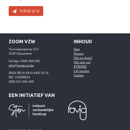
Schrijf je in
ZOOM VZW
INHOUD
Vooruitgangstraat 323
Start
1030 Schaarbeek
Nieuws
Wat we doen?
Infolijn: 0468 406 606
Wie zijn we?
info@zoomvzw.be
PVB/PAB
Lid worden
IBAN BE16 8919 4402 0174
Contact
BIC VDSPBE91
KBO 651.600.468
EEN INITIATIEF VAN