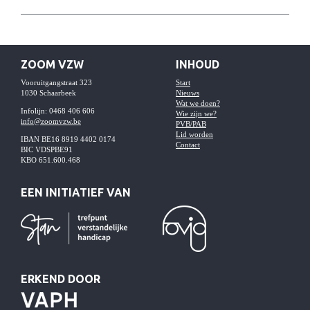
ZOOM VZW
INHOUD
Vooruitgangstraat 323
Start
1030 Schaarbeek
Nieuws
Wat we doen?
Infolijn: 0468 406 606
Wie zijn we?
info@zoomvzw.be
PVB/PAB
Lid worden
IBAN BE16 8919 4402 0174
Contact
BIC VDSPBE91
KBO 651.600.468
EEN INITIATIEF VAN
ERKEND DOOR