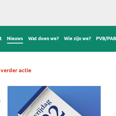
t
Nieuws
Wat doen we?
Wie zijn we?
PVB/PA
 verder actie
n