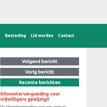
B
Besteding
Lid worden
Contact
Volgend bericht
Vorig bericht
Recente berichten
Kilometervergoeding voor
vrijwilligers gewijzigd
De kilometervergoeding voor auto, moto en