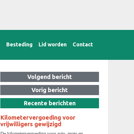
B
Besteding
Lid worden
Contact
Volgend bericht
Vorig bericht
Recente berichten
Kilometervergoeding voor
vrijwilligers gewijzigd
De kilometervergoeding voor auto, moto en