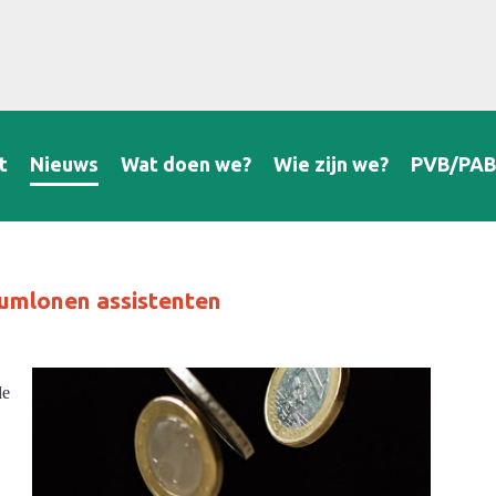
t
Nieuws
Wat doen we?
Wie zijn we?
PVB/PA
umlonen assistenten
de