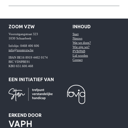
ZOOM VZW
INHOUD
Vooruitgangstraat 323
Start
1030 Schaarbeek
Nieuws
Wat we doen?
Infolijn: 0468 406 606
Wie zijn we?
info@zoomvzw.be
PVB/PAB
Lid worden
IBAN BE16 8919 4402 0174
Contact
BIC VDSPBE91
KBO 651.600.468
EEN INITIATIEF VAN
ERKEND DOOR