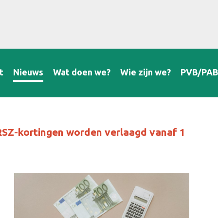
t
Nieuws
Wat doen we?
Wie zijn we?
PVB/PA
RSZ-kortingen worden verlaagd vanaf 1