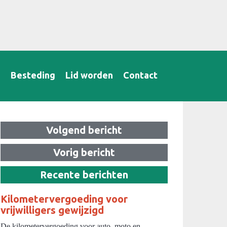
B
Besteding
Lid worden
Contact
Volgend bericht
Vorig bericht
Recente berichten
Kilometervergoeding voor
vrijwilligers gewijzigd
De kilometervergoeding voor auto, moto en