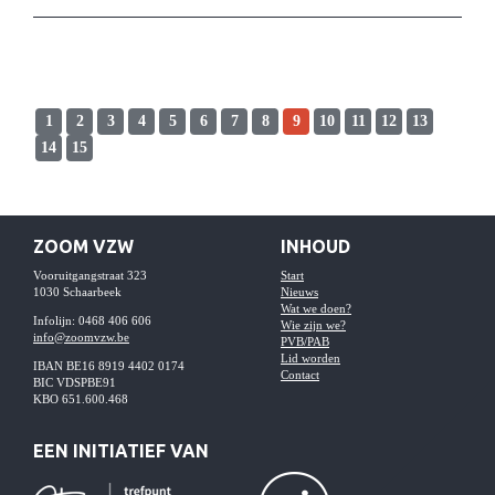
1
2
3
4
5
6
7
8
9
10
11
12
13
14
15
ZOOM VZW
INHOUD
Vooruitgangstraat 323
Start
1030 Schaarbeek
Nieuws
Wat we doen?
Infolijn: 0468 406 606
Wie zijn we?
info@zoomvzw.be
PVB/PAB
Lid worden
IBAN BE16 8919 4402 0174
Contact
BIC VDSPBE91
KBO 651.600.468
EEN INITIATIEF VAN