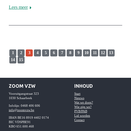
Lees meer
1
2
3
4
5
6
7
8
9
10
11
12
13
14
15
ZOOM VZW
INHOUD
Vooruitgangstraat 323
Start
1030 Schaarbeek
Nieuws
Wat we doen?
Infolijn: 0468 406 606
Wie zijn we?
info@zoomvzw.be
PVB/PAB
Lid worden
IBAN BE16 8919 4402 0174
Contact
BIC VDSPBE91
KBO 651.600.468